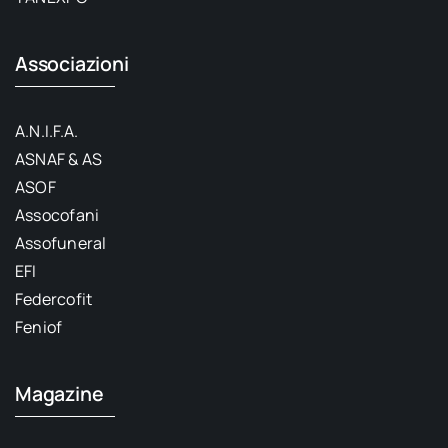
Associazioni
A.N.I.F.A.
ASNAF & AS
ASOF
Assocofani
Assofuneral
EFI
Federcofit
Feniof
Magazine