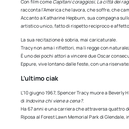
Con film come
Capitani coraggiosi
,
La città dei ra
racconta l’America che lavora, che soffre, che ca
Accanto a Katharine Hepburn, sua compagna sullo 
artistico unico, fatto di rispetto reciproco e affett
La sua recitazione è sobria, mai caricaturale.
Tracy non ama i riflettori, ma li regge con naturale
È uno dei pochi attori a vincere due Oscar consecu
Eppure, vive lontano dalle feste, con una riservate
L’ultimo ciak
L’10 giugno 1967, Spencer Tracy muore a Beverly Hi
di
Indovina chi viene a cena?
.
Ha 67 anni e una carriera che attraversa quattro d
Riposa al Forest Lawn Memorial Park di Glendale, in