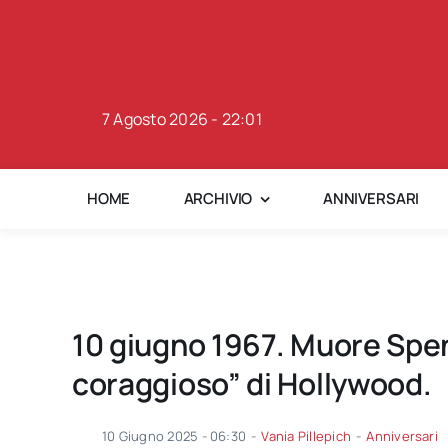
Skip
to
content
7 Agosto 2026 - 22:01
HOME
ARCHIVIO
ANNIVERSARI
10 giugno 1967. Muore Spen
coraggioso” di Hollywood.
10 Giugno 2025 - 06:30
-
Vania Pillepich
-
Anniversari