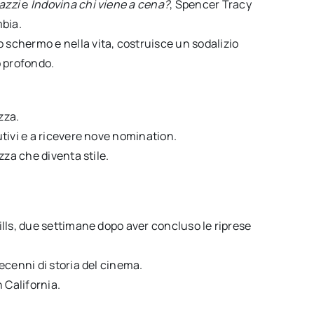
gazzi
e
Indovina chi viene a cena?
, Spencer Tracy
mbia.
schermo e nella vita, costruisce un sodalizio
o profondo.
zza.
tivi e a ricevere nove nomination.
zza che diventa stile.
lls, due settimane dopo aver concluso le riprese
ecenni di storia del cinema.
 California.