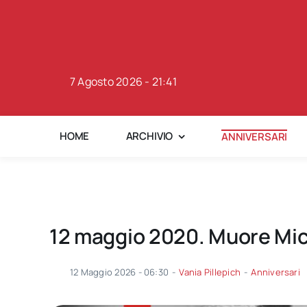
Skip
to
content
7 Agosto 2026 - 21:41
HOME
ARCHIVIO
ANNIVERSARI
12 maggio 2020. Muore Mich
12 Maggio 2026 - 06:30
-
Vania Pillepich
-
Anniversari