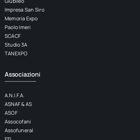
Giubileo
Impresa San Siro
Memoria Expo
Paolo Imeri
SCACF
Studio 3A
TANEXPO
Associazioni
A.N.I.F.A.
ASNAF & AS
ASOF
Assocofani
Assofuneral
EFI