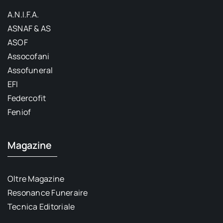
A.N.I.F.A.
ASNAF & AS
ASOF
Assocofani
Assofuneral
EFI
Federcofit
Feniof
Magazine
Oltre Magazine
Resonance Funeraire
Tecnica Editoriale