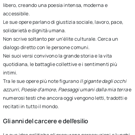
libero, creando una poesia intensa, moderna e
accessibile.
Le sue opere parlano di giustizia sociale, lavoro, pace,
solidarietà e dignità umana.
Non scrive soltanto per un’élite culturale. Cerca un
dialogo diretto con le persone comuni.
Nei suoi versi convivono la grande storia e la vita
quotidiana, le battaglie collettive e i sentimenti più
intimi.
Tra le sue opere più note figurano
Il gigante dagli occhi
azzurri
,
Poesie d’amore
,
Paesaggi umani dalla mia terra
e
numerosi testi che ancora oggi vengono letti, tradotti e
recitati in tutto il mondo.
Gli anni del carcere e dell’esilio
Le sue idee politiche gli procurano persecuzioni e lunghi