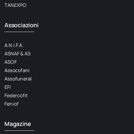
TANEXPO
Associazioni
A.N.I.F.A.
ASNAF & AS
ASOF
Assocofani
Assofuneral
EFI
Federcofit
Feniof
Magazine