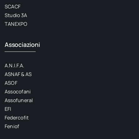
SCACF
Studio 3A
TANEXPO
Associazioni
A.N.I.F.A.
ASNAF & AS
ASOF
Assocofani
Assofuneral
EFI
Federcofit
Feniof