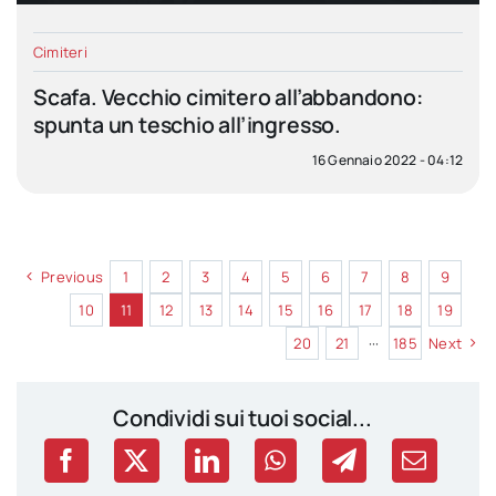
Cimiteri
Scafa. Vecchio cimitero all’abbandono:
spunta un teschio all’ingresso.
16 Gennaio 2022 - 04:12
Previous
1
2
3
4
5
6
7
8
9
10
11
12
13
14
15
16
17
18
19
20
21
···
185
Next
Condividi sui tuoi social...