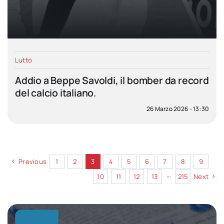
Lutto
Addio a Beppe Savoldi, il bomber da record
del calcio italiano.
26 Marzo 2026 - 13:30
Previous
1
2
3
4
5
6
7
8
9
10
11
12
13
···
215
Next