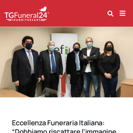
Skip
to
content
Eccellenza Funeraria Italiana:
“Dobbiamo riscattare l’immagine