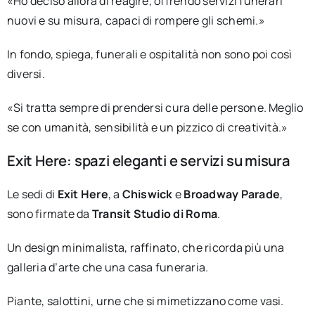
«Ho deciso allora di reagire, offrendo servizi funerari
nuovi e su misura, capaci di rompere gli schemi.»
In fondo, spiega, funerali e ospitalità non sono poi così
diversi.
«Si tratta sempre di prendersi cura delle persone. Meglio
se con umanità, sensibilità e un pizzico di creatività.»
Exit Here: spazi eleganti e servizi su misura
Le sedi di
Exit Here
, a
Chiswick
e
Broadway Parade
,
sono firmate da
Transit Studio di Roma
.
Un design minimalista, raffinato, che ricorda più una
galleria d’arte che una casa funeraria.
Piante, salottini, urne che si mimetizzano come vasi.