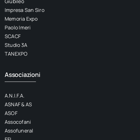
Giubileo
Impresa San Siro
Memoria Expo
Paolo Imeri
SCACF
Studio 3A
TANEXPO
Associazioni
A.N.I.F.A.
ASNAF & AS
ASOF
Assocofani
Assofuneral
EFI