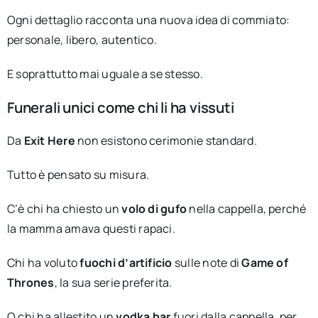
Ogni dettaglio racconta una nuova idea di commiato:
personale, libero, autentico.
E soprattutto mai uguale a se stesso.
Funerali unici come chi li ha vissuti
Da
Exit Here
non esistono cerimonie standard.
Tutto è pensato su misura.
C’è chi ha chiesto un
volo di gufo
nella cappella, perché
la mamma amava questi rapaci.
Chi ha voluto
fuochi d’artificio
sulle note di
Game of
Thrones
, la sua serie preferita.
O chi ha allestito un
vodka bar
fuori dalla cappella, per