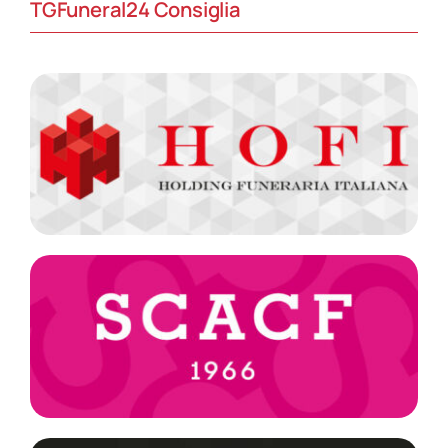
TGFuneral24 Consiglia