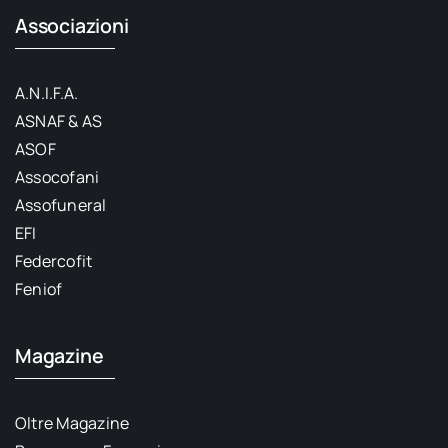
Associazioni
A.N.I.F.A.
ASNAF & AS
ASOF
Assocofani
Assofuneral
EFI
Federcofit
Feniof
Magazine
Oltre Magazine