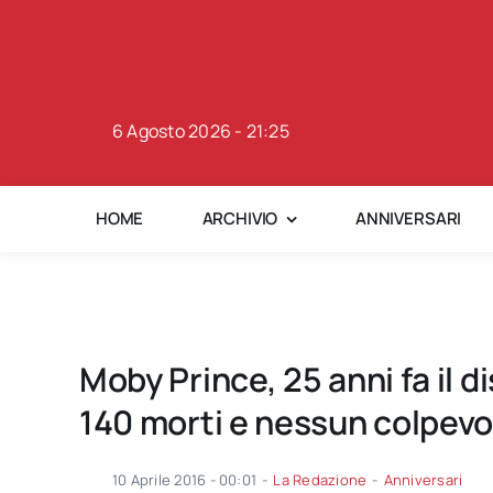
Skip
to
content
6 Agosto 2026 - 21:25
HOME
ARCHIVIO
ANNIVERSARI
Moby Prince, 25 anni fa il d
140 morti e nessun colpevo
10 Aprile 2016 - 00:01
-
La Redazione
-
Anniversari