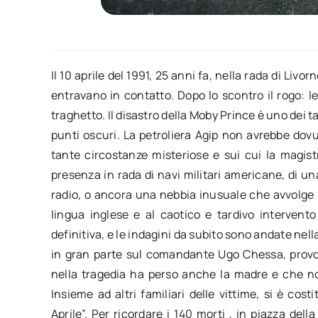
Il 10 aprile del 1991, 25 anni fa, nella rada di Livo
entravano in contatto. Dopo lo scontro il rogo: l
traghetto. Il disastro della Moby Prince è uno dei t
punti oscuri. La petroliera Agip non avrebbe dovu
tante circostanze misteriose e sui cui la magist
presenza in rada di navi militari americane, di 
radio, o ancora una nebbia inusuale che avvolge l
lingua inglese e al caotico e tardivo intervent
definitiva, e le indagini da subito sono andate nell
in gran parte sul comandante Ugo Chessa, provoc
nella tragedia ha perso anche la madre e che non
Insieme ad altri familiari delle vittime, si è cost
Aprile”. Per ricordare i 140 morti , in piazza del