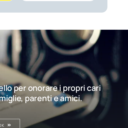
bello per onorare i propri cari
amiglie, parenti e amici.
OK