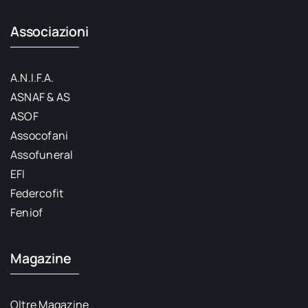
Associazioni
A.N.I.F.A.
ASNAF & AS
ASOF
Assocofani
Assofuneral
EFI
Federcofit
Feniof
Magazine
Oltre Magazine