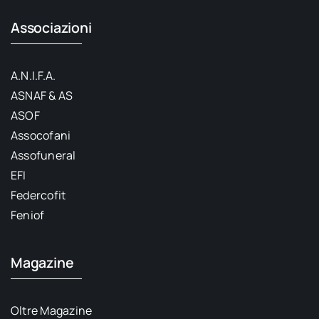
Associazioni
A.N.I.F.A.
ASNAF & AS
ASOF
Assocofani
Assofuneral
EFI
Federcofit
Feniof
Magazine
Oltre Magazine