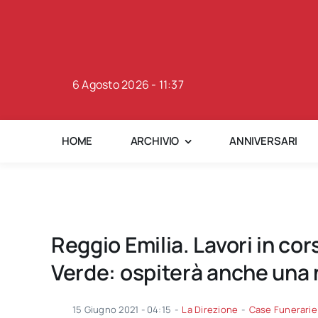
Skip
to
content
6 Agosto 2026 - 11:37
HOME
ARCHIVIO
ANNIVERSARI
Reggio Emilia. Lavori in cor
Verde: ospiterà anche una 
15 Giugno 2021 - 04:15
-
La Direzione
-
Case Funerarie