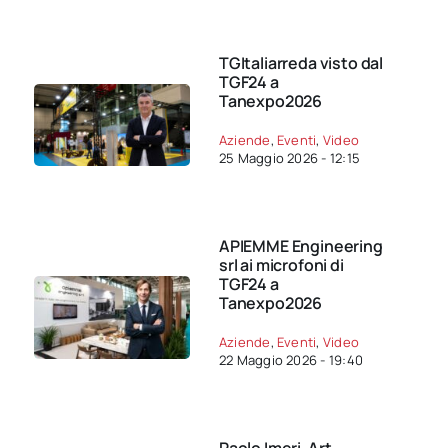
TGItaliarreda visto dal
TGF24 a
Tanexpo2026
Aziende
,
Eventi
,
Video
25 Maggio 2026 - 12:15
APIEMME Engineering
srl ai microfoni di
TGF24 a
Tanexpo2026
Aziende
,
Eventi
,
Video
22 Maggio 2026 - 19:40
Paolo Imeri-Art