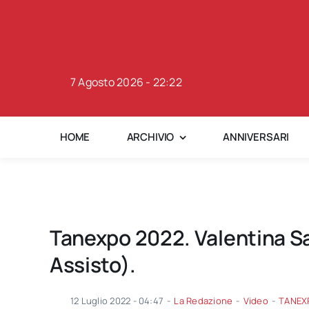
Skip
to
content
7 Agosto 2026 - 22:22
HOME
ARCHIVIO
ANNIVERSARI
Tanexpo 2022. Valentina S
Assisto).
12 Luglio 2022 - 04:47
-
La Redazione
-
Video
-
TANEX