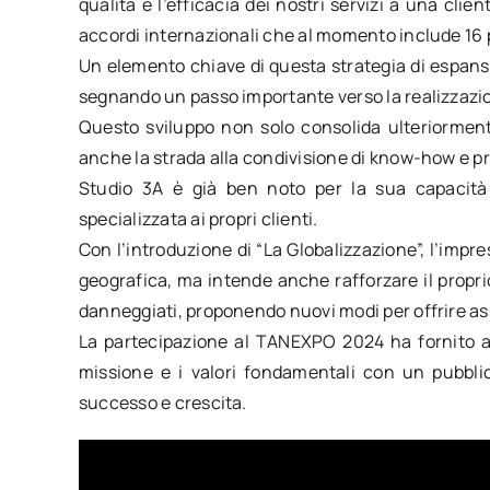
qualità e l’efficacia dei nostri servizi a una clie
accordi internazionali che al momento include 16 p
Un elemento chiave di questa strategia di espansio
segnando un passo importante verso la realizzazion
Questo sviluppo non solo consolida ulteriormente
anche la strada alla condivisione di know-how e pr
Studio 3A è già ben noto per la sua capacità di
specializzata ai propri clienti.
Con l’introduzione di “La Globalizzazione”, l’im
geografica, ma intende anche rafforzare il proprio 
danneggiati, proponendo nuovi modi per offrire ass
La partecipazione al TANEXPO 2024 ha fornito a 
missione e i valori fondamentali con un pubblic
successo e crescita.