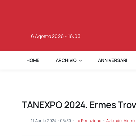
Skip
to
content
6 Agosto 2026 - 16:03
HOME
ARCHIVIO
ANNIVERSARI
TANEXPO 2024. Ermes Trovò
11 Aprile 2024 - 05:30
-
La Redazione
-
Aziende
,
Video