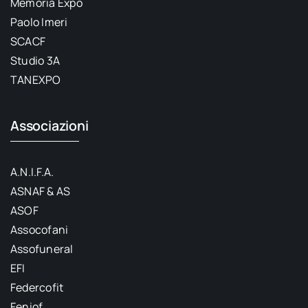
Memoria Expo
Paolo Imeri
SCACF
Studio 3A
TANEXPO
Associazioni
A.N.I.F.A.
ASNAF & AS
ASOF
Assocofani
Assofuneral
EFI
Federcofit
Feniof