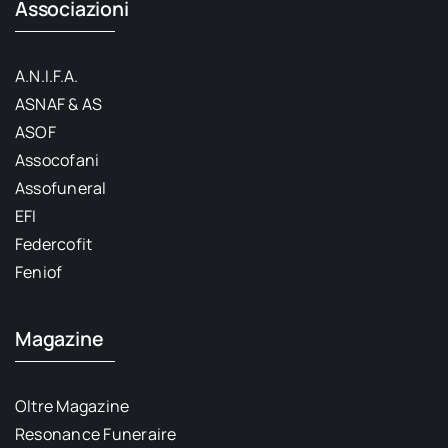
Associazioni
A.N.I.F.A.
ASNAF & AS
ASOF
Assocofani
Assofuneral
EFI
Federcofit
Feniof
Magazine
Oltre Magazine
Resonance Funeraire