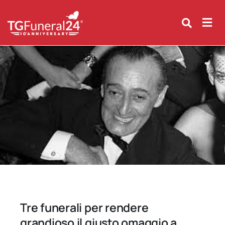
Skip
to
content
Tre funerali per rendere
grandioso il giusto omaggio a