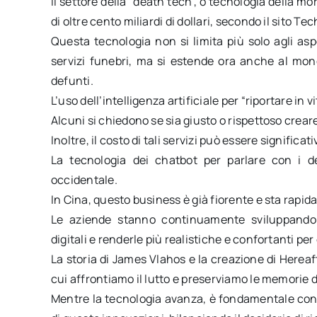
Il settore della “death tech”, o tecnologia della 
di oltre cento miliardi di dollari, secondo il sito T
Questa tecnologia non si limita più solo agli asp
servizi funebri, ma si estende ora anche al mo
defunti.
L’uso dell’intelligenza artificiale per “riportare in
Alcuni si chiedono se sia giusto o rispettoso creare
Inoltre, il costo di tali servizi può essere significa
La tecnologia dei chatbot per parlare con i 
occidentale.
In Cina, questo business è già fiorente e sta rap
Le aziende stanno continuamente sviluppando 
digitali e renderle più realistiche e confortanti per
La storia di James Vlahos e la creazione di Herea
cui affrontiamo il lutto e preserviamo le memorie de
Mentre la tecnologia avanza, è fondamentale cons