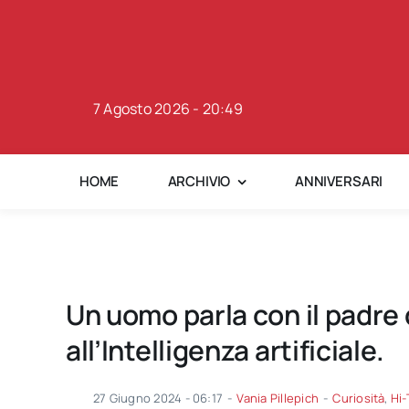
Skip
to
content
7 Agosto 2026 - 20:49
HOME
ARCHIVIO
ANNIVERSARI
Un uomo parla con il padre
all’Intelligenza artificiale.
27 Giugno 2024 - 06:17
-
Vania Pillepich
-
Curiosità
,
Hi