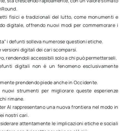
morte, sta crescendo rapidamente, con un valore stimato
echRound.
etti fisici e tradizionali del lutto, come monumenti e
ndo digitale, offrendo nuovi modi per commemorare i
 vita” i defunti solleva numerose questioni etiche.
 versioni digitali dei cari scomparsi.
tivo, rendendoli accessibili solo a chi può permetterseli.
defunti digitali non è un fenomeno esclusivamente
idamente prendendo piede anche in Occidente.
nuovi strumenti per migliorare queste esperienze
 chi rimane.
fter AI rappresentano una nuova frontiera nel modo in
i nostri cari.
iderare attentamente le implicazioni etiche e sociali