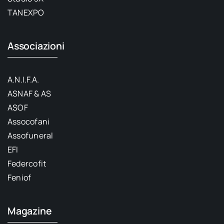
TANEXPO
Associazioni
A.N.I.F.A.
ASNAF & AS
ASOF
Assocofani
Assofuneral
EFI
Federcofit
Feniof
Magazine