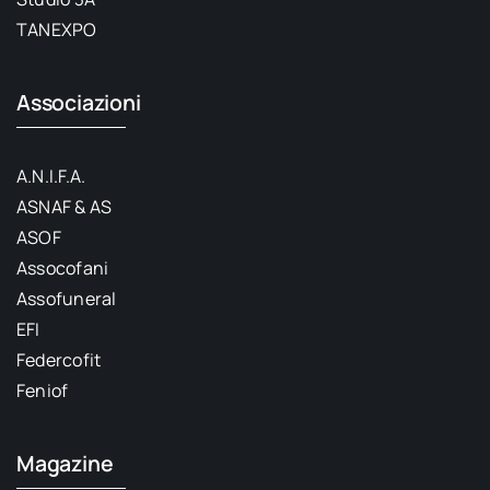
TANEXPO
Associazioni
A.N.I.F.A.
ASNAF & AS
ASOF
Assocofani
Assofuneral
EFI
Federcofit
Feniof
Magazine