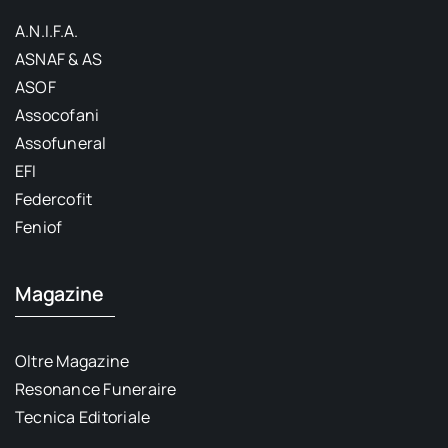
A.N.I.F.A.
ASNAF & AS
ASOF
Assocofani
Assofuneral
EFI
Federcofit
Feniof
Magazine
Oltre Magazine
Resonance Funeraire
Tecnica Editoriale