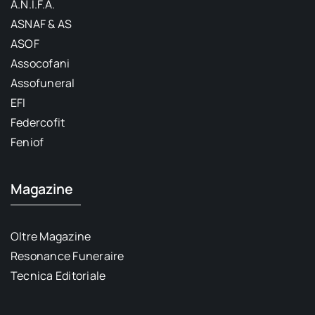
A.N.I.F.A.
ASNAF & AS
ASOF
Assocofani
Assofuneral
EFI
Federcofit
Feniof
Magazine
Oltre Magazine
Resonance Funeraire
Tecnica Editoriale