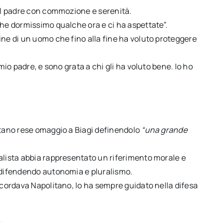
del padre con commozione e serenità.
che dormissimo qualche ora e ci ha aspettate”.
ine di un uomo che fino alla fine ha voluto proteggere
mio padre, e sono grata a chi gli ha voluto bene. Io ho
itano rese omaggio a Biagi definendolo
“una grande
alista abbia rappresentato un riferimento morale e
, difendendo autonomia e pluralismo.
ricordava Napolitano, lo ha sempre guidato nella difesa