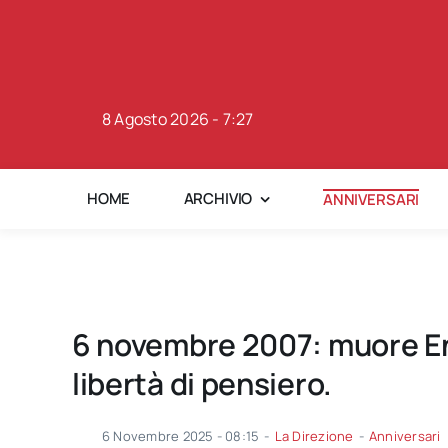
Skip
to
content
8 Agosto 2026 - 7:27
HOME
ARCHIVIO
ANNIVERSARI
6 novembre 2007: muore Enzo
libertà di pensiero.
6 Novembre 2025 - 08:15
-
La Direzione
-
Anniversari