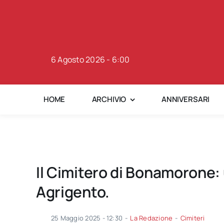
Skip
to
content
6 Agosto 2026 - 6:00
HOME
ARCHIVIO
ANNIVERSARI
Il Cimitero di Bonamorone: 
Agrigento.
25 Maggio 2025 - 12:30
-
La Redazione
-
Cimiteri