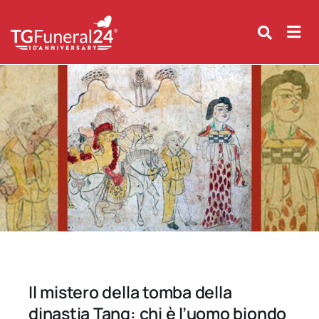
Skip
to
content
Il mistero della tomba della
dinastia Tang: chi è l’uomo biondo