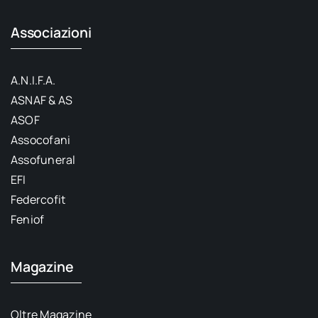
Associazioni
A.N.I.F.A.
ASNAF & AS
ASOF
Assocofani
Assofuneral
EFI
Federcofit
Feniof
Magazine
Oltre Magazine