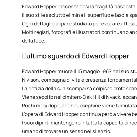
Edward Hopper racconta così la fragilità nascosta 
Il suo stile asciutto elimina il superfluo e lascia s
Ogni dettaglio appare studiato per evocare attesa,
Molti registi, fotografi e illustratori continuano an
della luce.
L’ultimo sguardo di Edward Hopper
Edward Hopper muore il 15 maggio 1967 nel suo stud
Nivison, compagna di vita e presenza fondamentale 
La notizia della sua scomparsa colpisce profonda
Viene sepolto nel cimitero Oak Hill di Nyack, accant
Pochi mesi dopo, anche Josephine viene tumulata v
L’opera di Edward Hopper continua però a vivere be
I suoi dipinti mantengono intatta la capacità di r
umano di trovare un senso nel silenzio.