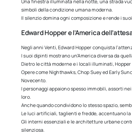
Una finestra illuminata nella notte, una strada vu
simboli della condizione umana moderna.
Il silenzio domina ogni composizione e rende i suo
Edward Hopper e l’America dell’attes
Negli anni Venti, Edward Hopper conquista l’attenz
I suoi dipinti mostrano un’America diversa da quell
Dietro le città moderne e i locali illuminati, Hopp
Opere come Nighthawks, Chop Suey ed Early Sunday
Novecento.
I personaggi appaiono spesso immobili, assorti nei
loro.
Anche quando condividono lo stesso spazio, sembr
Le luci artificiali, taglienti e fredde, accentuano 
Gli interni essenziali e le architetture urbane co
silenziosa.