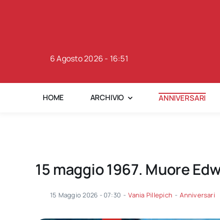
Skip
to
content
6 Agosto 2026 - 16:51
HOME
ARCHIVIO
ANNIVERSARI
15 maggio 1967. Muore Edw
15 Maggio 2026 - 07:30
-
Vania Pillepich
-
Anniversari