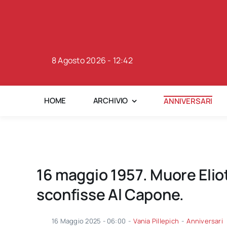
Skip
to
content
8 Agosto 2026 - 12:42
HOME
ARCHIVIO
ANNIVERSARI
16 maggio 1957. Muore Elio
sconfisse Al Capone.
16 Maggio 2025 - 06:00
-
Vania Pillepich
-
Anniversari