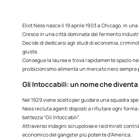
Eliot Ness nasce il 19 aprile 1903 a Chicago, in una 
Cresce in una città dominata dal fermento industri
Decide di dedicarsi agli studi di economia, criminol
giusta.
Consegue la laurea e trova rapidamente spazio nei 
proibizionismo alimenta un mercato nero sempre p
Gli Intoccabili: un nome che divent
Nel 1929 viene scelto per guidare una squadra spec
Ness recluta agenti disposti a rifiutare ogni form
battezza “Gli Intoccabili”.
Attraverso indagini scrupolose e raid mirati contro 
economico del gangster più potente d’America.