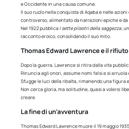
e Occidente in una causa comune.
Il suo ruolo nella conquista di Aqaba e nelle azion
controverso, alimentato da narrazioni epiche e da d
Nel 1922 pubblica
I sette pilastri della saggezza
, u
racconto eroico, consolidando il suo mito.
Thomas Edward Lawrence e il rifiuto 
Dopo la guerra, Lawrence si ritira dalla vita pubblic
Rinuncia agli onori, assume nomi falsi e si arruola
Sfugge le luci della ribalta, rimanendo una figura 
Non cerca gloria, ma solitudine, quasi a volersi li
creare.
La fine di un’avventura
Thomas Edward Lawrence muore il 19 maggio 1935, a