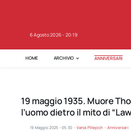
Skip
to
content
6 Agosto 2026 - 20:19
HOME
ARCHIVIO
ANNIVERSARI
19 maggio 1935. Muore Th
l’uomo dietro il mito di “La
19 Maggio 2025 - 05:30
-
Vania Pillepich
-
Anniversari