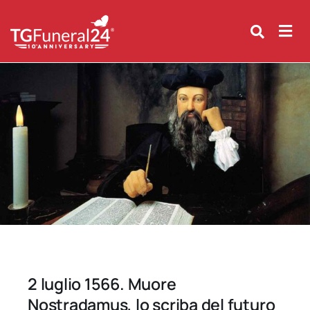
Skip
to
content
2 luglio 1566. Muore
Nostradamus, lo scriba del futuro