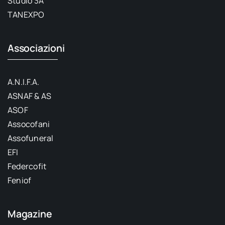
Studio 3A
TANEXPO
Associazioni
A.N.I.F.A.
ASNAF & AS
ASOF
Assocofani
Assofuneral
EFI
Federcofit
Feniof
Magazine