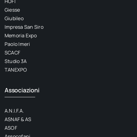
HOFI
Giesse
Giubileo
Impresa San Siro
Memoria Expo
Paolo Imeri
SCACF
Studio 3A
TANEXPO
Associazioni
A.N.I.F.A.
ASNAF & AS
ASOF
Assocofani