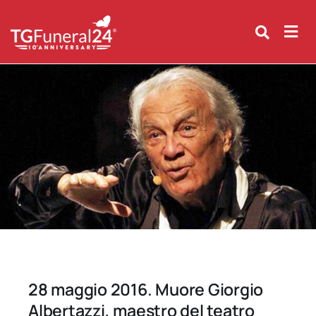
Skip
to
content
28 maggio 2016. Muore Giorgio
Albertazzi, maestro del teatro