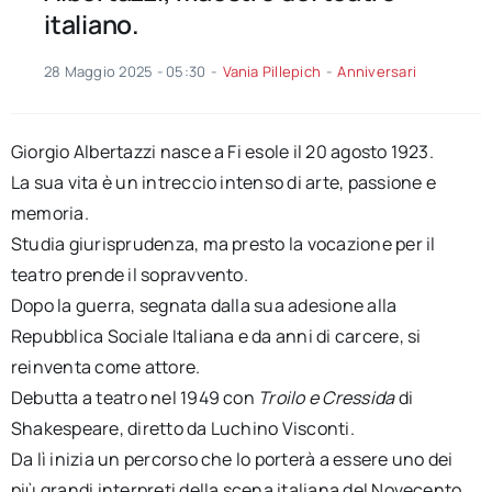
italiano.
28 Maggio 2025 - 05:30
-
Vania Pillepich
-
Anniversari
Giorgio Albertazzi nasce a Fi esole il 20 agosto 1923.
La sua vita è un intreccio intenso di arte, passione e
memoria.
Studia giurisprudenza, ma presto la vocazione per il
teatro prende il sopravvento.
Dopo la guerra, segnata dalla sua adesione alla
Repubblica Sociale Italiana e da anni di carcere, si
reinventa come attore.
Debutta a teatro nel 1949 con
Troilo e Cressida
di
Shakespeare, diretto da Luchino Visconti.
Da lì inizia un percorso che lo porterà a essere uno dei
più grandi interpreti della scena italiana del Novecento.