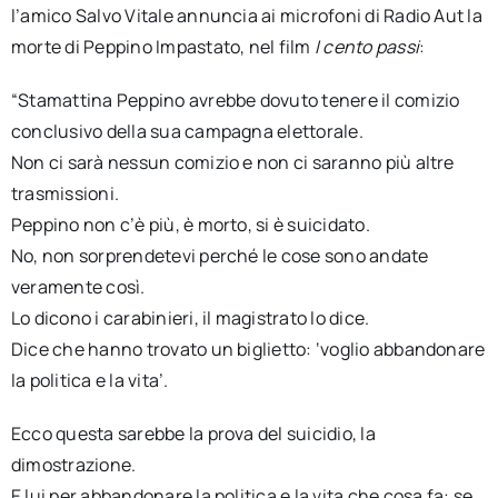
l’amico Salvo Vitale annuncia ai microfoni di Radio Aut la
morte di Peppino Impastato, nel film
I cento passi
:
“Stamattina Peppino avrebbe dovuto tenere il comizio
conclusivo della sua campagna elettorale.
Non ci sarà nessun comizio e non ci saranno più altre
trasmissioni.
Peppino non c’è più, è morto, si è suicidato.
No, non sorprendetevi perché le cose sono andate
veramente così.
Lo dicono i carabinieri, il magistrato lo dice.
Dice che hanno trovato un biglietto: ‘voglio abbandonare
la politica e la vita’.
Ecco questa sarebbe la prova del suicidio, la
dimostrazione.
E lui per abbandonare la politica e la vita che cosa fa: se