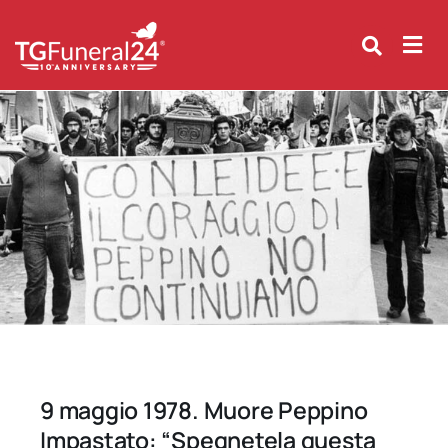
Skip
to
content
9 maggio 1978. Muore Peppino
Impastato: “Spegnetela questa