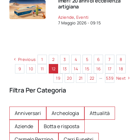
Imeri: 20 anni di eccellenza
artigiana
Aziende
,
Eventi
7 Maggio 2026 - 09:15
Previous
1
2
3
4
5
6
7
8
9
10
11
12
13
14
15
16
17
18
19
20
21
22
···
539
Next
Filtra Per Categoria
Anniversari
Archeologia
Attualità
Aziende
Botta e risposta
Carmelo Pezzino
Carri Funebri