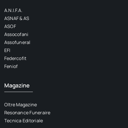
A.N.I.F.A.
ASNAF & AS
ASOF
Assocofani
Assofuneral
EFI
Federcofit
Feniof
Magazine
Oltre Magazine
Resonance Funeraire
Tecnica Editoriale