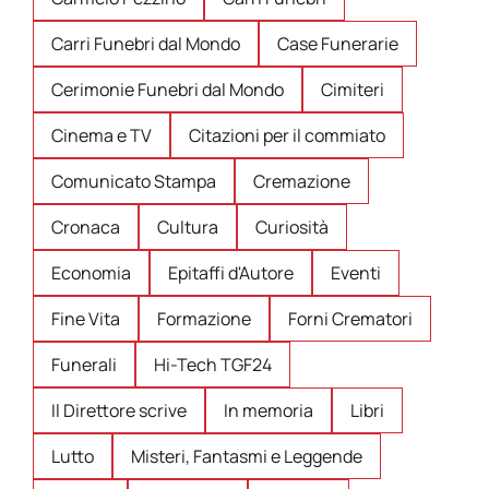
Carri Funebri dal Mondo
Case Funerarie
Cerimonie Funebri dal Mondo
Cimiteri
Cinema e TV
Citazioni per il commiato
Comunicato Stampa
Cremazione
Cronaca
Cultura
Curiosità
Economia
Epitaffi d'Autore
Eventi
Fine Vita
Formazione
Forni Crematori
Funerali
Hi-Tech TGF24
Il Direttore scrive
In memoria
Libri
Lutto
Misteri, Fantasmi e Leggende